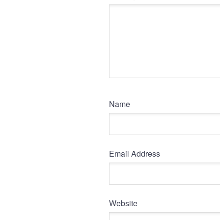
Name
Email Address
Website