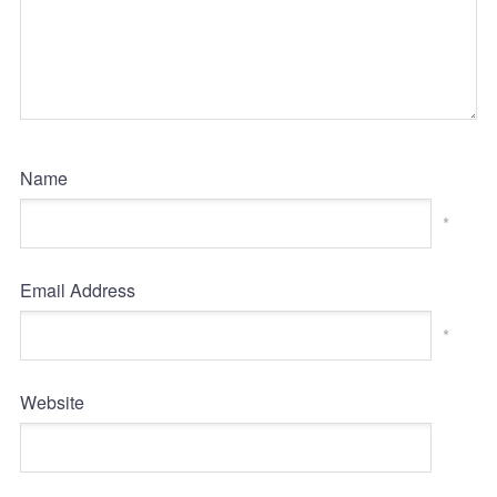
Name
*
Email Address
*
Website