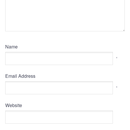
Name
*
Email Address
*
Website